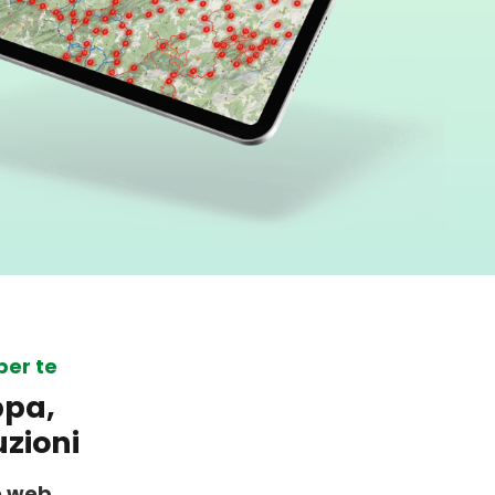
per te
ppa,
uzioni
e web