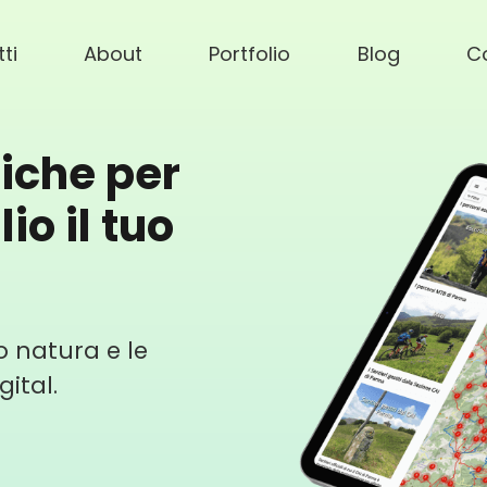
ti
About
Portfolio
Blog
Co
iche per
o il tuo
o natura e le
gital.